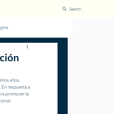
ights
ación
timos años, 
. En respuesta a 
ara promover la 
ional.