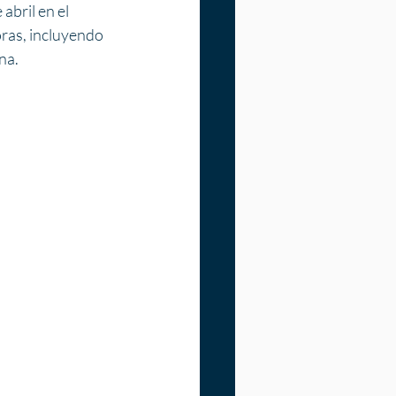
abril en el 
ras, incluyendo 
na.