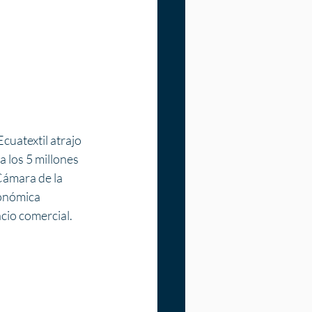
cuatextil atrajo 
los 5 millones 
Cámara de la 
onómica 
cio comercial.