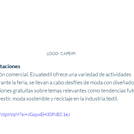
LOGO- CAPEIPI
itaciones
n comercial, Ecuatextil ofrece una variedad de actividades 
nte la feria, se llevan a cabo desfiles de moda con diseñad
ciones gratuitas sobre temas relevantes como tendencias fu
estir, moda sostenible y reciclaje en la industria textil.
r9mVzpWqM?si=JGqyxEH3SfNEC1eJ