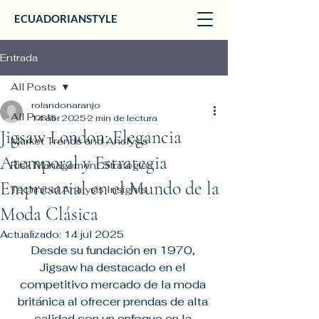
ECUADORIANSTYLE
Entrada
All Posts
rolandonaranjo
All Posts
14 abr 2025
2 min de lectura
Jigsaw London: Elegancia
Market Trends and Analysis
Atemporal y Estrategia
Risk Management Strategies
Empresarial en el Mundo de la
Technical Analysis Insights
Moda Clásica
Actualizado:
14 jul 2025
Desde su fundación en 1970, 
Jigsaw ha destacado en el 
competitivo mercado de la moda 
británica al ofrecer prendas de alta 
calidad con un enfoque en la 