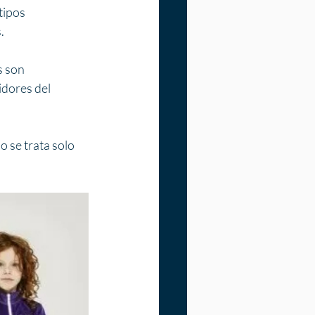
tipos 
.
s son 
dores del 
o se trata solo 