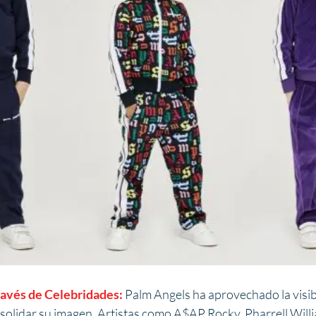
avés de Celebridades:
 Palm Angels ha aprovechado la visib
solidar su imagen. Artistas como A$AP Rocky, Pharrell Willi