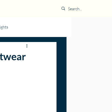
ights
etwear