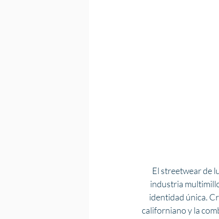
El streetwear de l
industria multimil
identidad única. Cr
californiano y la com