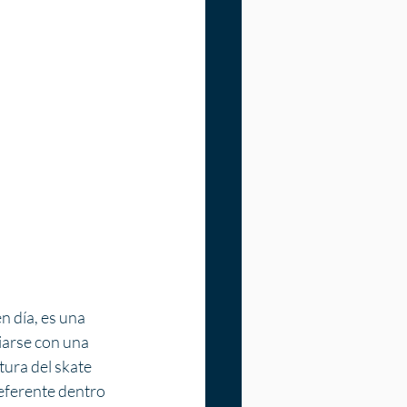
n día, es una 
iarse con una 
ura del skate 
referente dentro 