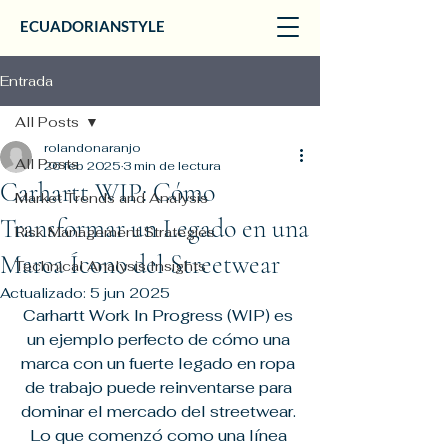
ECUADORIANSTYLE
Entrada
All Posts
rolandonaranjo
All Posts
26 feb 2025
3 min de lectura
Carhartt WIP: Cómo
Market Trends and Analysis
Transformar un Legado en una
Risk Management Strategies
Marca Ícono del Streetwear
Technical Analysis Insights
Actualizado:
5 jun 2025
Carhartt Work In Progress (WIP) es 
un ejemplo perfecto de cómo una 
marca con un fuerte legado en ropa 
de trabajo puede reinventarse para 
dominar el mercado del streetwear. 
Lo que comenzó como una línea 