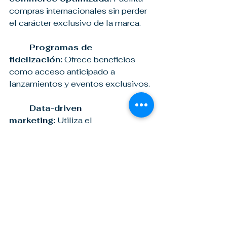
compras internacionales sin perder 
el carácter exclusivo de la marca.
	Programas de 
fidelización:
 Ofrece beneficios 
como acceso anticipado a 
lanzamientos y eventos exclusivos.
Data-driven 
marketing:
 Utiliza el 
comportamiento de sus clientes 
para personalizar 	ofertas y 
mejorar la experiencia de compra.
Las marcas nacientes deben 
enfocarse en crear una experiencia 
de compra fluida, integrando sus 
canales físicos y digitales para que 