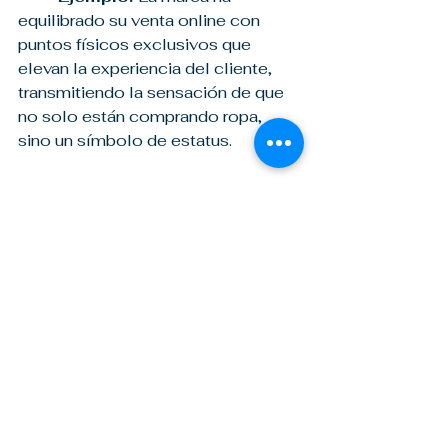
equilibrado su venta online con 
puntos físicos exclusivos que 
elevan la experiencia del cliente, 
transmitiendo la sensación de que 
no solo están comprando ropa, 
sino un símbolo de estatus.
Si bien el e-commerce es 
fundamental, tener presencia en 
tiendas especializadas o pop-up 
stores en ciudades clave puede 
reforzar tu imagen y exclusividad.