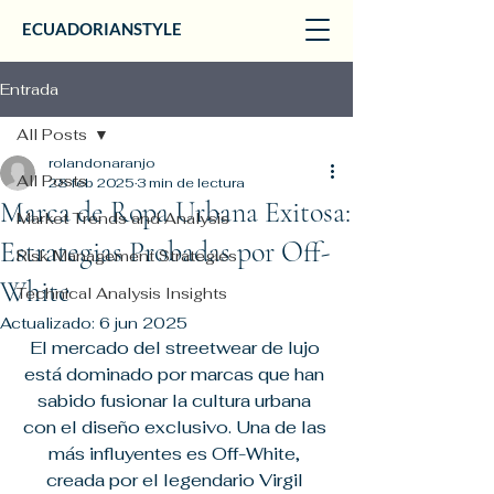
ECUADORIANSTYLE
Entrada
All Posts
rolandonaranjo
All Posts
28 feb 2025
3 min de lectura
Marca de Ropa Urbana Exitosa:
Market Trends and Analysis
Estrategias Probadas por Off-
Risk Management Strategies
White
Technical Analysis Insights
Actualizado:
6 jun 2025
El mercado del streetwear de lujo 
está dominado por marcas que han 
sabido fusionar la cultura urbana 
con el diseño exclusivo. Una de las 
más influyentes es Off-White, 
creada por el legendario Virgil 